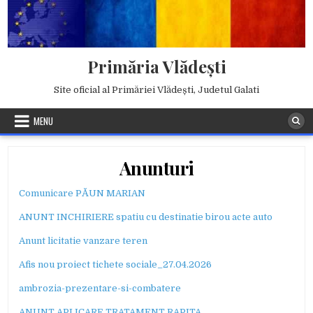
Skip
to
content
Primăria Vlădești
Site oficial al Primăriei Vlădești, Judetul Galati
MENU
Anunturi
Comunicare PĂUN MARIAN
ANUNT INCHIRIERE spatiu cu destinatie birou acte auto
Anunt licitatie vanzare teren
Afis nou proiect tichete sociale_27.04.2026
ambrozia-prezentare-si-combatere
ANUNT APLICARE TRATAMENT RAPITA