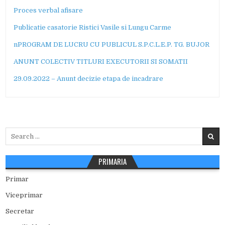
Proces verbal afisare
Publicatie casatorie Ristici Vasile si Lungu Carme
n
PROGRAM DE LUCRU CU PUBLICUL S.P.C.L.E.P. TG. BUJOR
ANUNT COLECTIV TITLURI EXECUTORII SI SOMATII
29.09.2022 – Anunt decizie etapa de incadrare
Search
for:
PRIMARIA
Primar
Viceprimar
Secretar